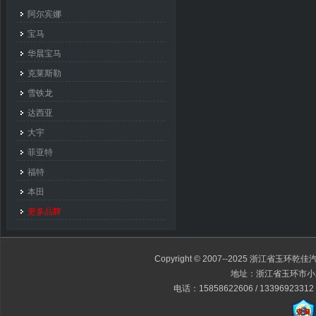
阿尔宾娜
宝马
华晨宝马
克莱斯勒
雪铁龙
达西亚
大宇
菲亚特
福特
本田
更多品牌
Copyright © 2007--2025 浙江省玉环乾佳汽
地址：浙江省玉环市小
电话：15858622606 / 13396923312